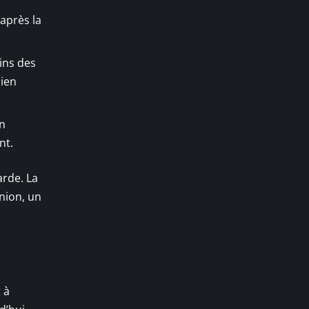
 après la
ins des
lien
en
nt.
arde. La
nion, un
 à