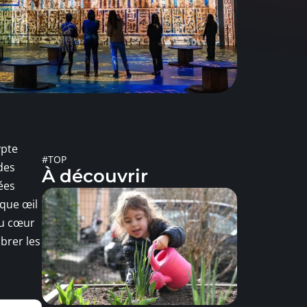
ypte
#TOP
des
À découvrir
lées
aque œil
au cœur
ibrer les