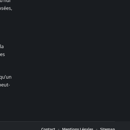
d’hui
osées,
la
ses
 qu’un
peut-
Contact
Mentions Légales
Sitemap