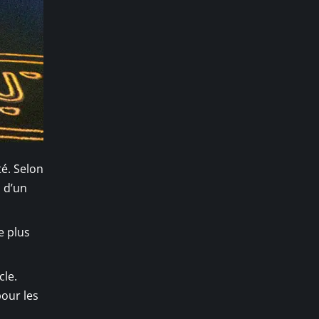
té. Selon
s d’un
e plus
cle.
pour les