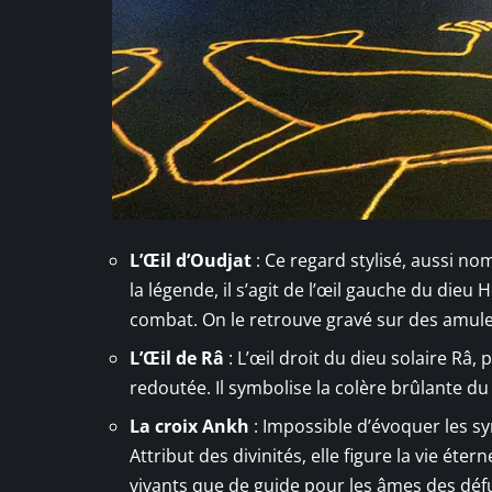
L’Œil d’Oudjat
: Ce regard stylisé, aussi no
la légende, il s’agit de l’œil gauche du die
combat. On le retrouve gravé sur des amulett
L’Œil de Râ
: L’œil droit du dieu solaire Râ
redoutée. Il symbolise la colère brûlante du 
La croix Ankh
: Impossible d’évoquer les sy
Attribut des divinités, elle figure la vie éter
vivants que de guide pour les âmes des déf