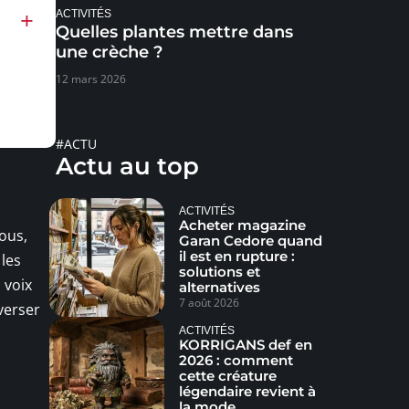
ACTIVITÉS
Quelles plantes mettre dans
une crèche ?
12 mars 2026
#ACTU
Actu au top
ACTIVITÉS
Acheter magazine
tous,
Garan Cedore quand
il est en rupture :
 les
solutions et
 voix
alternatives
7 août 2026
verser
ACTIVITÉS
KORRIGANS def en
2026 : comment
cette créature
légendaire revient à
la mode