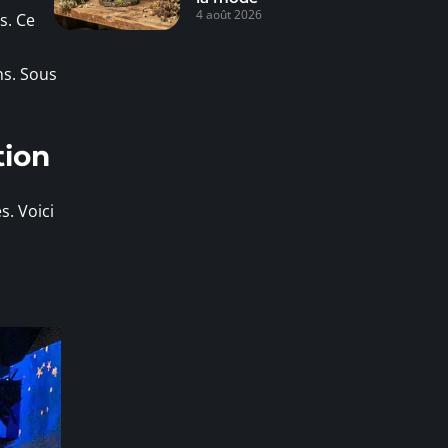
4 août 2026
s. Ce
ns. Sous
tion
s. Voici