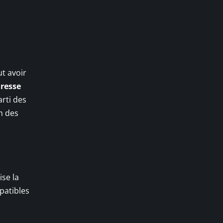
ut avoir
resse
arti des
n des
ise la
patibles