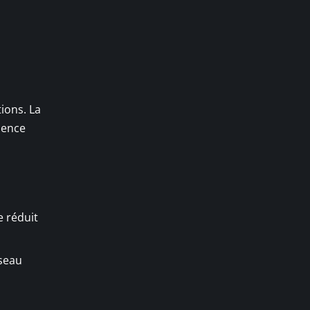
ions. La
ience
e réduit
éseau