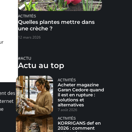
ACTIVITÉS
Quelles plantes mettre dans
une crèche ?
12 mars 2026
ur
#ACTU
Actu au top
ACTIVITÉS
Acheter magazine
Garan Cedore quand
ent des
il est en rupture :
solutions et
nternet
alternatives
ue
7 août 2026
ACTIVITÉS
KORRIGANS def en
2026 : comment