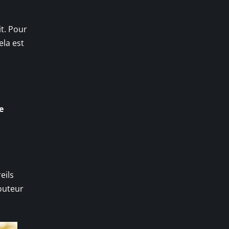
t. Pour
ela est
e
eils
routeur