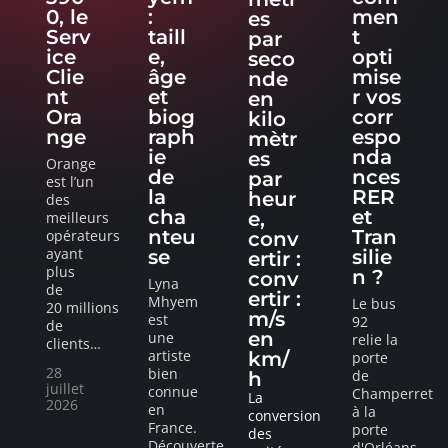
0, le
:
men
es
Serv
taill
t
par
ice
e,
opti
seco
Clie
âge
mise
nde
nt
et
r vos
en
Ora
biog
corr
kilo
nge
raph
espo
mètr
ie
nda
es
Orange
de
nces
par
est l’un
la
RER
heur
des
cha
et
e,
meilleurs
nteu
Tran
opérateurs
conv
ayant
se
silie
ertir :
plus
n ?
conv
Lyna
de
ertir :
Mhyem
Le bus
20 millions
m/s
est
92
de
en
une
relie la
clients
…
artiste
km/
porte
28
bien
de
h
juillet
connue
Champerret
La
2026
en
à la
conversion
France.
porte
des
Découverte
d'Orléans
…