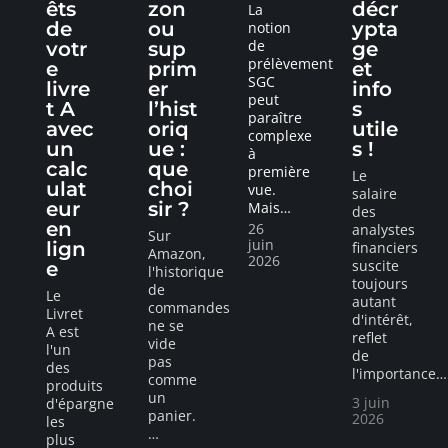
êts
zon
décr
La
de
ou
ypta
notion
de
votr
sup
ge
prélèvement
e
prim
et
SGC
livre
er
info
peut
t A
l’hist
s
paraître
avec
oriq
utile
complexe
un
ue :
s !
à
calc
que
première
Le
ulat
choi
vue.
salaire
eur
sir ?
Mais
…
des
en
26
analystes
Sur
juin
lign
financiers
Amazon,
2026
suscite
e
l'historique
toujours
de
Le
autant
commandes
Livret
d'intérêt,
ne se
A est
reflet
vide
l'un
de
pas
des
l'importance
…
comme
produits
un
3 juin
d'épargne
panier.
2026
les
…
plus