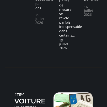
unités
par
de
16
des
…
mesure
juillet
se
2026
25
révèle
juillet
parfois
2026
indispensable
dans
certains
…
19
juillet
2026
#TIPS
VOITURE
Les dernières