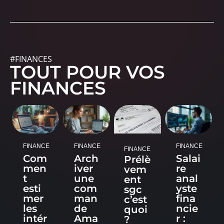
#FINANCES
TOUT POUR VOS
FINANCES
FINANCE
FINANCE
FINANCE
FINANCE
Com
Arch
Salai
Prélè
men
iver
re
vem
t
une
anal
ent
esti
com
yste
sgc
mer
man
fina
c’est
les
de
ncie
quoi
intér
Ama
r :
?