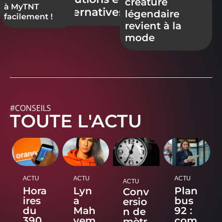
créature
à MyTNT
alternatives
légendaire
facilement !
revient à la
mode
#CONSEILS
TOUTE L'ACTU
ACTU
ACTU
ACTU
ACTU
Hora
Lyn
Plan
Conv
ires
a
bus
ersio
du
Mah
92 :
n de
390
yem
com
mètr