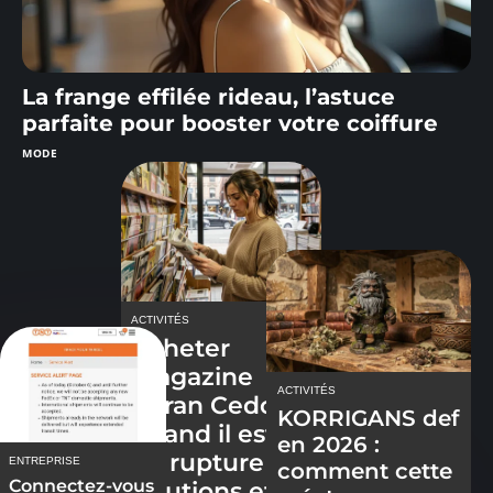
La frange effilée rideau, l’astuce
parfaite pour booster votre coiffure
MODE
ACTIVITÉS
Acheter
magazine
ACTIVITÉS
Garan Cedore
KORRIGANS def
quand il est
en 2026 :
en rupture :
ENTREPRISE
comment cette
Connectez-vous
solutions et