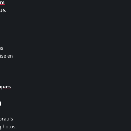
um
ue.
es
ise en
iques
m
ratifs
 photos,