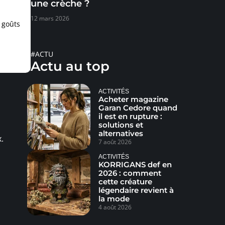
une crèche ?
12 mars 2026
s goûts
#ACTU
Actu au top
ACTIVITÉS
Acheter magazine
Garan Cedore quand
il est en rupture :
solutions et
alternatives
.
7 août 2026
ACTIVITÉS
KORRIGANS def en
2026 : comment
cette créature
légendaire revient à
la mode
4 août 2026