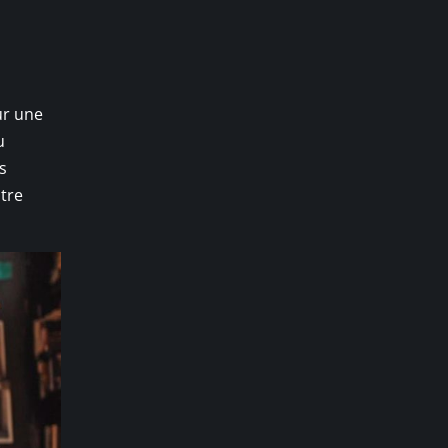
ur une
u
s
otre