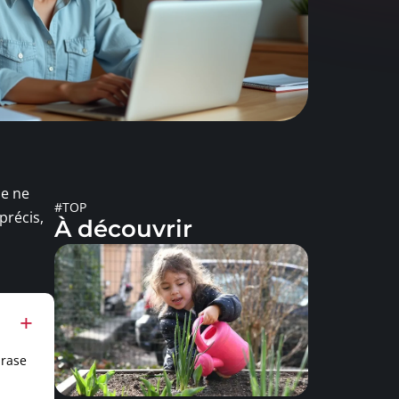
le ne
#TOP
précis,
À découvrir
hrase