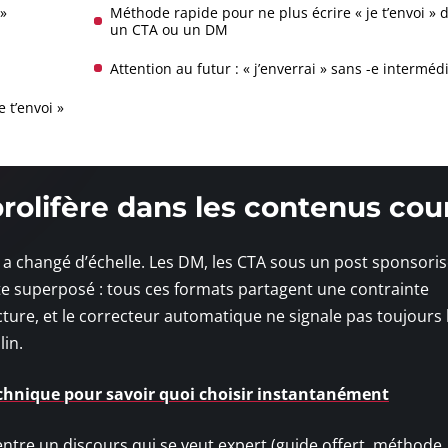
 »
Méthode rapide pour ne plus écrire « je t’envoi » 
un CTA ou un DM
Attention au futur : « j’enverrai » sans -e interméd
e t’envoi »
prolifère dans les contenus cou
 a changé d’échelle. Les DM, les CTA sous un post sponsorisé
te superposé : tous ces formats partagent une contrainte
ture, et le correcteur automatique ne signale pas toujours 
in.
a technique pour savoir quoi choisir instantanément
tre un discours qui se veut expert (guide offert, méthode,