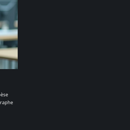
pèse
graphe