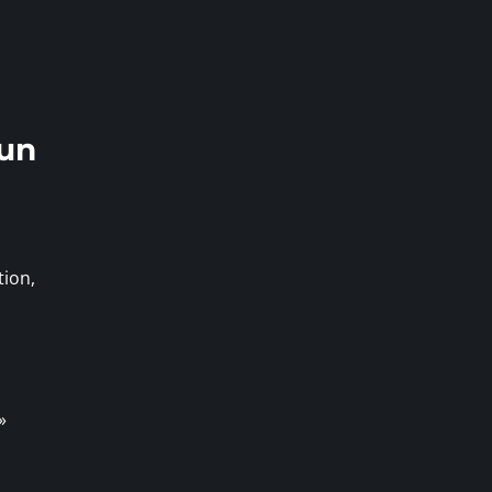
 un
tion,
»