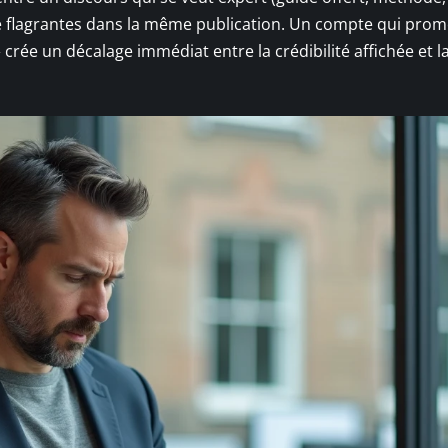
e flagrantes dans la même publication. Un compte qui prom
 » crée un décalage immédiat entre la crédibilité affichée et l