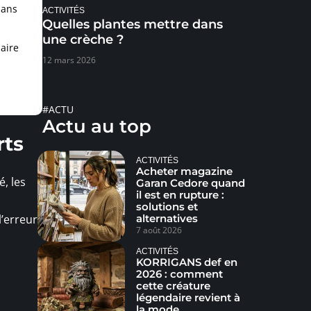
dans
ACTIVITÉS
Quelles plantes mettre dans
une crèche ?
iaire
12 mars 2026
#ACTU
Actu au top
rts
ACTIVITÉS
Acheter magazine
, les
Garan Cedore quand
il est en rupture :
solutions et
l’erreur
alternatives
7 août 2026
ACTIVITÉS
KORRIGANS def en
2026 : comment
cette créature
légendaire revient à
la mode