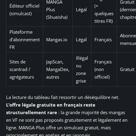
MANGA
Gratuit
Éditeur officiel
(+
Plus
Légal
(dernie
(simulcast)
quelques
(Shueisha)
chapitr
titres FR)
Plateforme
Abonn
d’abonnement
Mangas.io
Légal
Français
mensue
FR
Illégal
Sites de
JapScan,
Français
ou
scantrad /
MangaDex,
(non
Gratuit
zone
agrégateurs
autres
officiel)
grise
La lecture du tableau fait ressortir un déséquilibre net.
L’offre légale gratuite en français reste
structurellement rare
: la grande majorité des mangas
en VF ne sont pas proposés gratuitement et légalement en
ligne. MANGA Plus offre un simulcast gratuit, mais
principalement en anglais et en japonais.