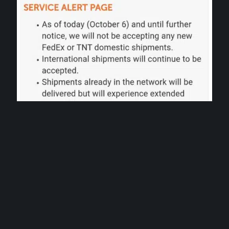
ENTREPRISE
Connectez-vous à MyTNT facilement !
1 août 2026
Contact
Mentions Légales
Sitemap
© 2025 | geopolitis.net