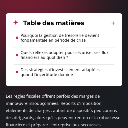
Table des matières
Pourquoi la gestion de trésorerie devient
fondamentale en période de crise
Quels réflexes adopter pour sécuriser ses flux
financiers au quotidien ?
Des stratégies d’investissement adaptées
quand l’incertitude domine
Les règles fiscales offrent parfois des marges de
manœuvre insoupçonnées. Reports d’imposition,
étalements de charges : autant de dispositifs peu connus
des dirigeants, alors qu’ils peuvent renforcer la robustesse
financière et préparer l’entreprise aux secousses