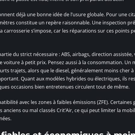
onnent déjà une bonne idée de l’usure globale. Pour une cit
omètres constitue un repère raisonnable. Une inspection pré
la carrosserie s’impose, car les réparations sur ces points 
tie du strict nécessaire : ABS, airbags, direction assistée, 
e voiture à petit prix. Pensez aussi à la consommation. Un
rts trajets, alors que le diesel, généralement moins cher à 
portant. Quant aux modèles hybrides ou électriques, ils re
lques occasions bien entretenues circulent tout de même.
atibilité avec les zones à faibles émissions (ZFE). Certaines
s anciens ou mal classés Crit’Air, ce qui peut limiter la mobil
nées.
fiables et économiques à moi