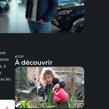
’une
#TOP
porte
À découvrir
s, à
e
tes les