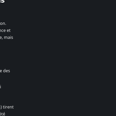
ion.
nce et
e, mais
re des
i
) tirent
ôté