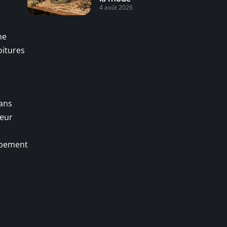
4 août 2026
ne
oitures
Dans
Leur
uipement