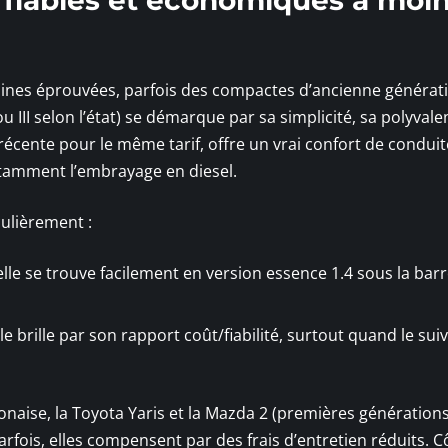
dines éprouvées, parfois des compactes d’ancienne générat
u III selon l’état) se démarque par sa simplicité, sa polyvale
récente pour le même tarif, offre un vrai confort de conduit
notamment l’embrayage en diesel.
culièrement :
lle se trouve facilement en version essence 1.4 sous la bar
le brille par son rapport coût/fiabilité, surtout quand le suiv
ponaise, la Toyota Yaris et la Mazda 2 (premières générations
rfois, elles compensent par des frais d’entretien réduits. C