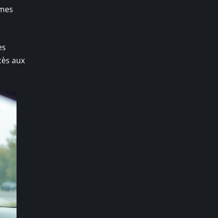
imes
es
cès aux