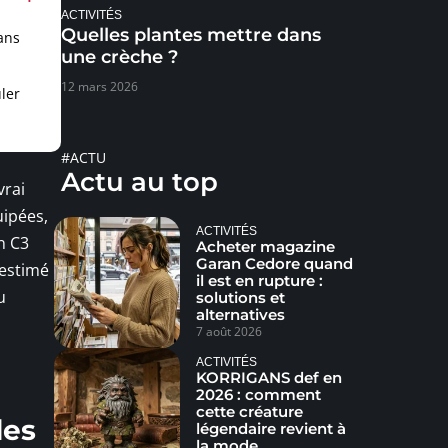
ACTIVITÉS
Quelles plantes mettre dans
ans
une crèche ?
12 mars 2026
ler
#ACTU
Actu au top
vrai
uipées,
ACTIVITÉS
n C3
Acheter magazine
Garan Cedore quand
estimé :
il est en rupture :
u
solutions et
alternatives
7 août 2026
ACTIVITÉS
KORRIGANS def en
2026 : comment
cette créature
les
légendaire revient à
la mode