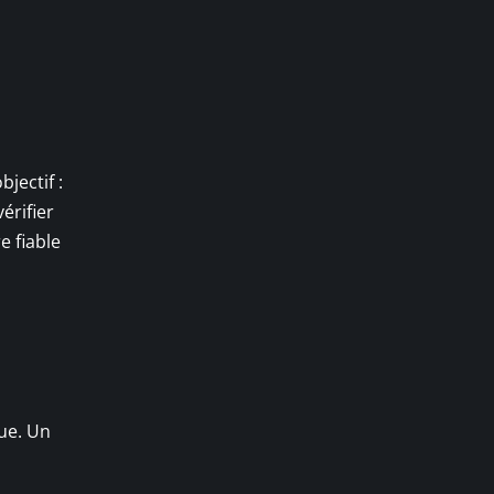
jectif :
érifier
e fiable
que. Un