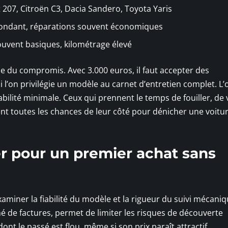
t 207, Citroën C3, Dacia Sandero, Toyota Yaris
abondant, réparations souvent économiques
ouvent basiques, kilométrage élevé
le du compromis. Avec 3.000 euros, il faut accepter des
i l’on privilégie un modèle au carnet d’entretien complet. L’ob
bilité minimale. Ceux qui prennent le temps de fouiller, de v
ent toutes les chances de leur côté pour dénicher une voitur
ier pour un premier achat sans
examiner la fiabilité du modèle et la rigueur du suivi mécani
 de factures, permet de limiter les risques de découverte
nt le passé est flou, même si son prix paraît attractif.