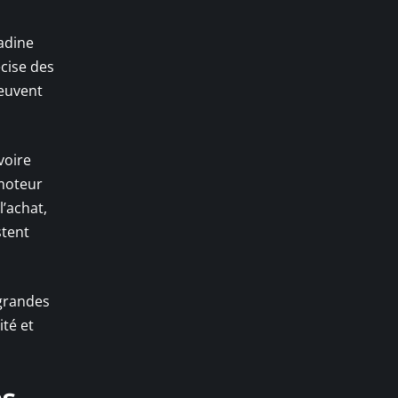
adine
cise des
peuvent
voire
 moteur
l’achat,
stent
 grandes
ité et
ns