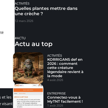
ACTIVITÉS
Quelles plantes mettre dans
une crèche ?
12 mars 2026
ité
#ACTU
Actu au top
ACTIVITÉS
KORRIGANS def en
2026 : comment
cette créature
légendaire revient à
la mode
4 août 2026
ENTREPRISE
 et les
Connectez-vous à
MyTNT facilement !
e visant
1 août 2026