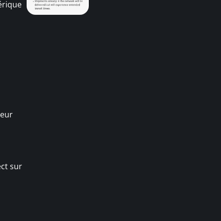
érique
leur
ect sur