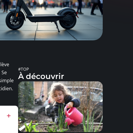
elève
#TOP
. Se
À découvrir
 simple
idien.