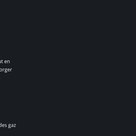
ut en
gorger
 des gaz