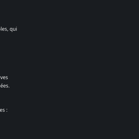
les, qui
ives
iées.
es :