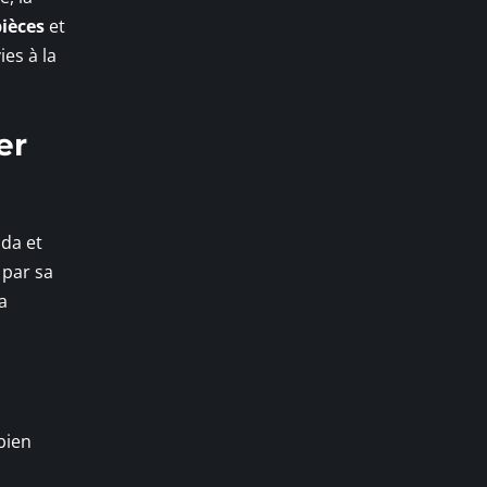
pièces
et
es à la
er
nda et
e par sa
a
bien