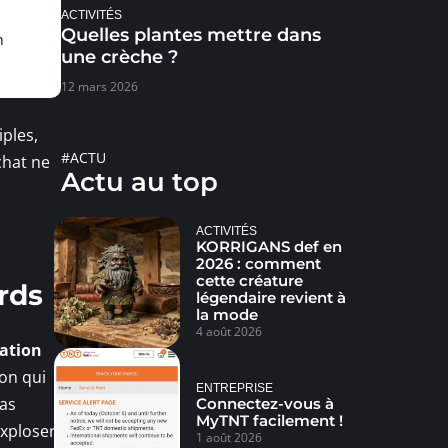
ACTIVITÉS
Quelles plantes mettre dans
n
une crèche ?
12 mars 2026
iples,
#ACTU
chat ne
Actu au top
ACTIVITÉS
KORRIGANS def en
2026 : comment
cette créature
rds
légendaire revient à
la mode
4 août 2026
ation
on qui
ENTREPRISE
pas
Connectez-vous à
MyTNT facilement !
exploser
1 août 2026