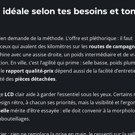
idéale selon tes besoins et to
ien demande de la méthode. L’offre est pléthorique : il faut
eux qui avalent des kilomètres sur les
routes de campagn
chine avec une assise droite, un poids intermédiaire et de vr
. En ville, c’est l’agilité qui prime : selle basse, poids plum
 le
rapport qualité-prix
dépend aussi de la facilité d’entreti
ité des
pièces détachées
.
ge
LCD
clair aide à garder l’essentiel sous les yeux. Certain
ign rétro, à chacun ses priorités, mais la visibilité et l’erg
elle
mérite d’être essayée : elle doit convenir à la morpholo
mbouteillages.
er : rien ne remplace la prise en main, le ressenti sur la sell