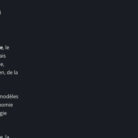
n
e
, le
ais
e,
en, de la
s modèles
onomie
gie
e, la