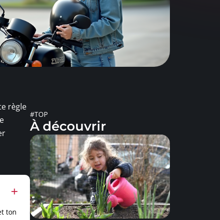
te règle
#TOP
te
À découvrir
er
t ton