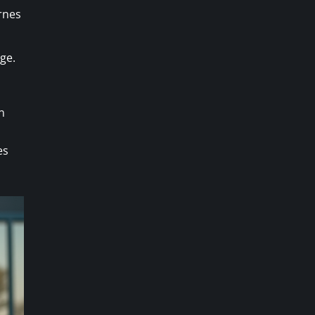
rnes
ge.
n
es