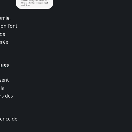
omie,
on l’ont
 de
érée
ques
sent
la
rs des
ience de